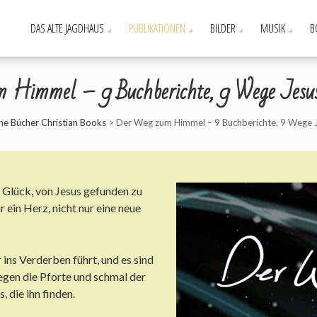
DAS ALTE JAGDHAUS
PUBLIKATIONEN
BILDER
MUSIK
B
 Himmel – 9 Buchberichte, 9 Wege Jesus
che Bücher Christian Books
>
Der Weg zum Himmel – 9 Buchberichte, 9 Wege 
Glück, von Jesus gefunden zu
r ein Herz, nicht nur eine neue
 ins Verderben führt, und es sind
agegen die Pforte und schmal der
, die ihn finden.