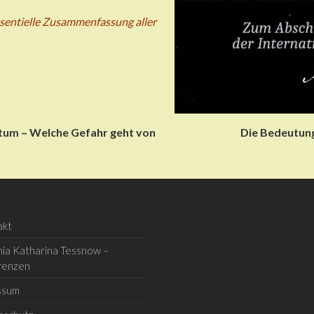
ssentielle Zusammenfassung aller
tum – Welche Gefahr geht von
Die Bedeutung
akt
ia Katharina Tessnow –
renzen
ssum