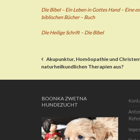
Die Bibel – Ein Leben in Gottes Hand – Eine e
biblischen Bücher – Buch
Die Heilige Schrift – Die Bibel
Beitrags-
Akupunktur, Homöopathie und Christen
naturheilkundlichen Therapien aus?
Navigation
BOONKA ZWETNA
Kont
HUNDEZUCHT
Anton
Refe
Impe