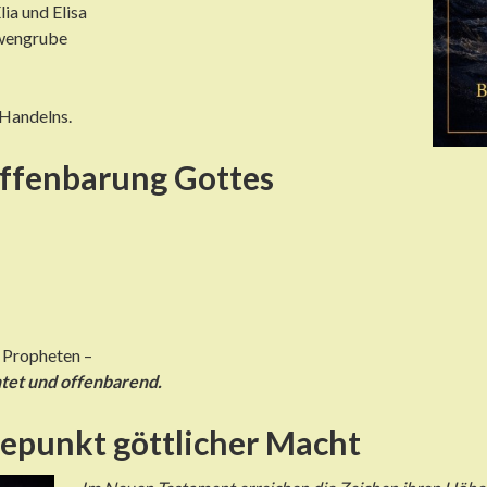
ia und Elisa
öwengrube
 Handelns.
Offenbarung Gottes
r Propheten –
htet und offenbarend.
epunkt göttlicher Macht