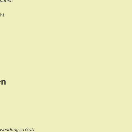
punkt:
ht:
en
nwendung zu Gott.