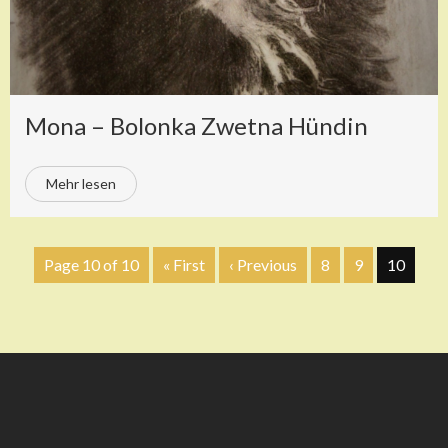
Mona – Bolonka Zwetna Hündin
Mehr lesen
Page 10 of 10
« First
‹ Previous
8
9
10