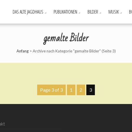
DAS ALTE JAGDHAUS
PUBLIKATIONEN
BILDER
MUSIK
B
gemalte Bilder
Anfang
>
Archive nach Kategorie "gemalte Bilder"
(Seite 3)
Page 3 of 3
1
2
3
akt