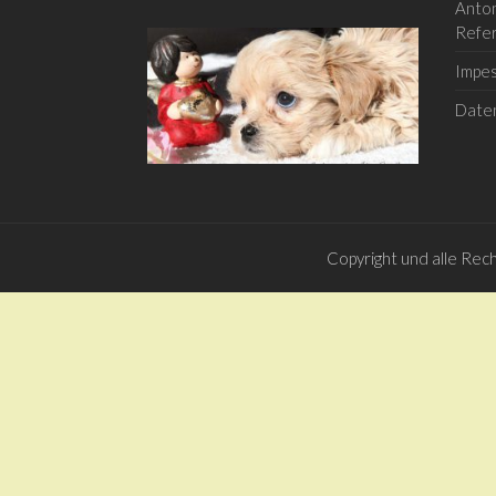
Anton
Refe
Impe
Date
Copyright und alle Rec