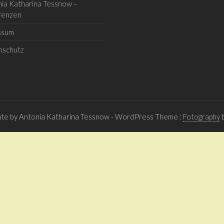
ia Katharina Tessnow –
renzen
ssum
nschutz
hte by Antonia Katharina Tessnow
- WordPress Theme :
Fotography
b